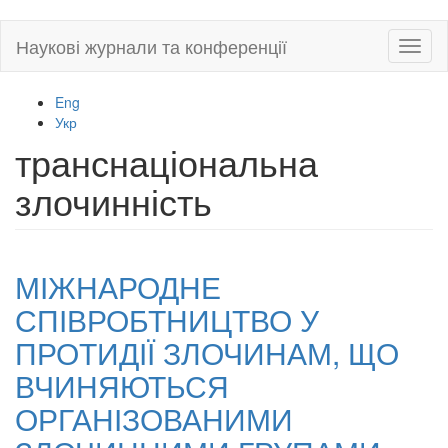
Skip
Наукові журнали та конференції
Toggl
to
naviga
main
content
Eng
Укр
транснаціональна
злочинність
МІЖНАРОДНЕ
СПІВРОБТНИЦТВО У
ПРОТИДІЇ ЗЛОЧИНАМ, ЩО
ВЧИНЯЮТЬСЯ
ОРГАНІЗОВАНИМИ