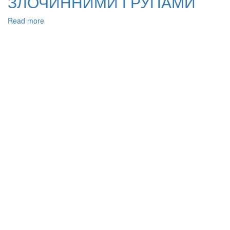
ЗЛОЧИННИМИ ГРУПАМИ
Read more
about
МІЖНАРОДНЕ
СПІВРОБТНИЦТВО
У
ПРОТИДІЇ
ЗЛОЧИНАМ,
ЩО
ВЧИНЯЮТЬСЯ
ОРГАНІЗОВАНИМИ
ЗЛОЧИННИМИ
ГРУПАМИ