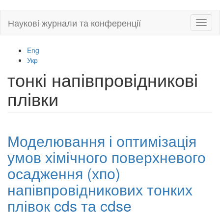
Skip
Наукові журнали та конференції
Toggl
to
naviga
main
content
Eng
Укр
тонкі напівпровідникові
плівки
Моделювання і оптимізація
умов хімічного поверхневого
осадження (хпо)
напівпровідникових тонких
плівок cds та cdse