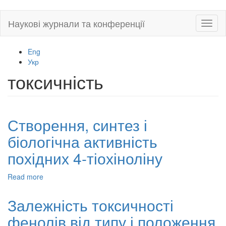
Skip
Наукові журнали та конференції
Toggl
to
naviga
main
content
Eng
Укр
токсичність
Створення, синтез і
біологічна активність
похідних 4-тіохіноліну
Read more
about
Створення,
синтез
Залежність токсичності
і
фенолів від типу і положення
біологічна