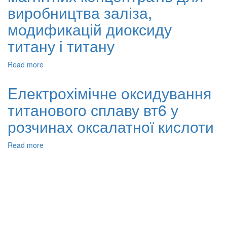
температури
виробництва заліза,
сплавів
al3ni
модификацій диоксиду
та
титану і титану
al3ti
Read more
about
Приготування
титану-
Eлектрохімічне оксидування
магнітних
титанового сплаву вт6 у
концентратів
для
розчинах оксалатної кислоти
виробництва
заліза,
Read more
about
модификацій
Eлектрохімічне
диоксиду
оксидування
титану
титанового
і
сплаву
титану
вт6
у
розчинах
оксалатної