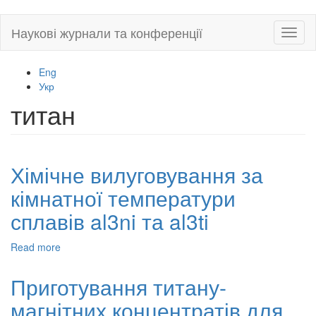
Skip
Наукові журнали та конференції
Toggl
to
naviga
main
content
Eng
Укр
титан
Хімічне вилуговування за
кімнатної температури
сплавів al3ni та al3ti
Read more
about
Хімічне
вилуговування
Приготування титану-
за
магнітних концентратів для
кімнатної