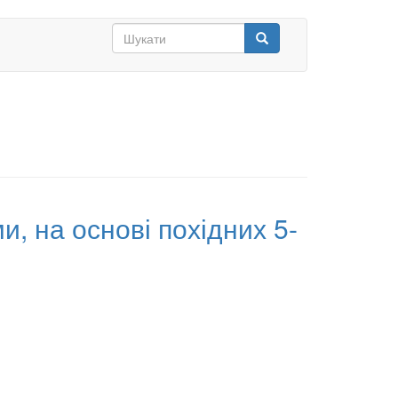
Search
form
Шукати
и, на основі похідних 5-