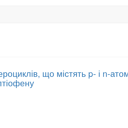
оциклів, що містять p- і n-атом
лтіофену