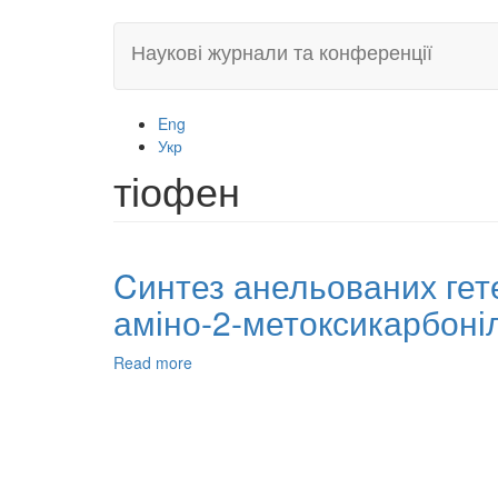
Skip
Наукові журнали та конференції
to
main
content
Eng
Укр
тіофен
Cинтез анельованих гетер
аміно-2-метоксикарбоні
Read more
about
Cинтез
анельованих
гетероциклів,
що
містять
p-