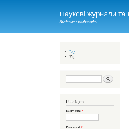
Наукові журнали та 
Львівської політехніки
Eng
Укр
Search form
Шукати
User login
Username
*
Password
*