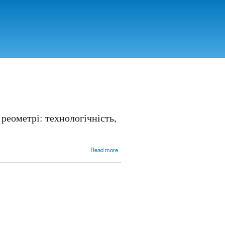
реометрі: технологічність,
about
Read more
Приготування
композитів тпу/
слюда в
крутильному
реометрі:
технологічність,
механічні
властивості та