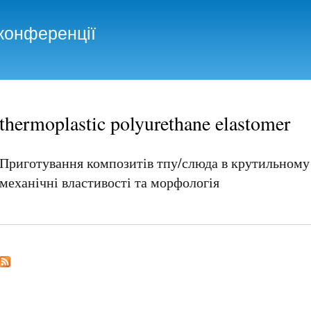
Skip to
main
конференції
content
thermoplastic polyurethane elastomer
Приготування композитів тпу/слюда в крутильному 
механічні властивості та морфологія