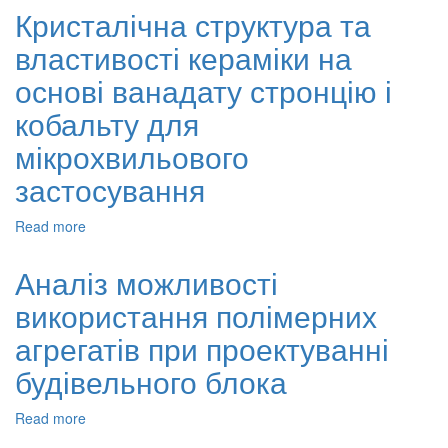
аналіз
Кристалічна структура та
(25%,
властивості кераміки на
37%,
45%)
основі ванадату стронцію і
водних
розчинів
кобальту для
пропіленгліколю
мікрохвильового
для
геліосистем
застосування
та
їхній
Read more
about
аналітичний
Кристалічна
розрахунок
структура
Аналіз можливості
та
використання полімерних
властивості
кераміки
агрегатів при проектуванні
на
основі
будівельного блока
ванадату
стронцію
Read more
about
і
Аналіз
кобальту