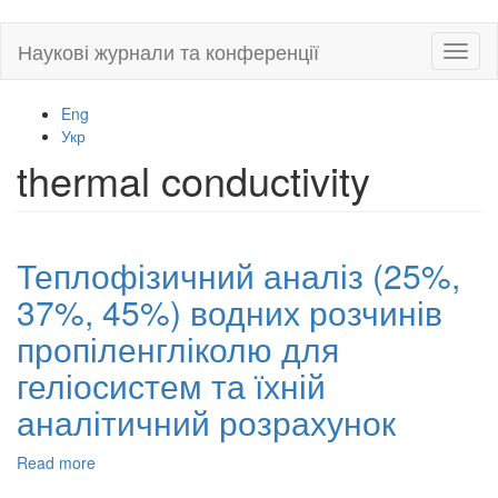
Skip
Наукові журнали та конференції
Toggl
to
naviga
main
content
Eng
Укр
thermal conductivity
Теплофізичний аналіз (25%,
37%, 45%) водних розчинів
пропіленгліколю для
геліосистем та їхній
аналітичний розрахунок
Read more
about
Теплофізичний