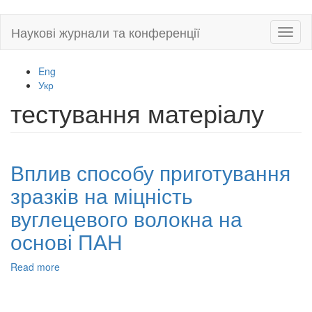
Skip
Наукові журнали та конференції
Toggl
to
naviga
main
content
Eng
Укр
тестування матеріалу
Вплив способу приготування
зразків на міцність
вуглецевого волокна на
основі ПАН
Read more
about
Вплив
способу
приготування