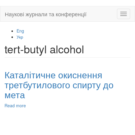
Skip
Наукові журнали та конференції
Toggl
to
naviga
main
content
Eng
Укр
tert-butyl alcohol
Каталітичне окиснення
третбутилового спирту до
мета
Read more
about
Каталітичне
окиснення
третбутилового
спирту