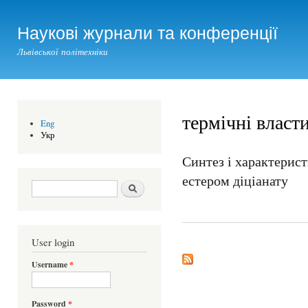
Ski
mai
Наукові журнали та конференції
con
Львівської політехніки
термічні власт
Eng
Укр
Синтез і характерист
естером діціанату
Search form
Шукати
User login
Username
*
Password
*