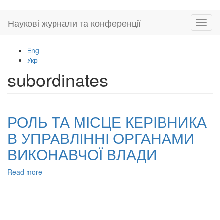
Skip
Наукові журнали та конференції
Toggl
to
naviga
main
content
Eng
Укр
subordinates
РОЛЬ ТА МІСЦЕ КЕРІВНИКА
В УПРАВЛІННІ ОРГАНАМИ
ВИКОНАВЧОЇ ВЛАДИ
Read more
about
РОЛЬ
ТА
МІСЦЕ
КЕРІВНИКА