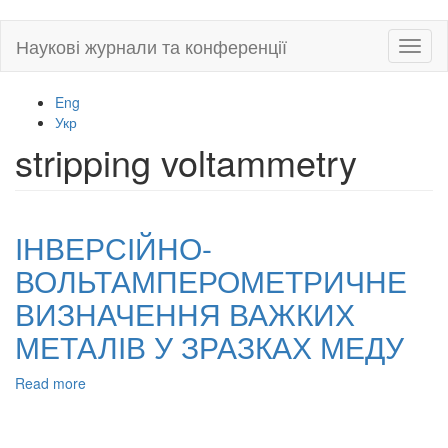
Skip
Наукові журнали та конференції
Toggl
to
naviga
main
content
Eng
Укр
stripping voltammetry
ІНВЕРСІЙНО-
ВОЛЬТАМПЕРОМЕТРИЧНЕ
ВИЗНАЧЕННЯ ВАЖКИХ
МЕТАЛІВ У ЗРАЗКАХ МЕДУ
Read more
about
ІНВЕРСІЙНО-
ВОЛЬТАМПЕРОМЕТРИЧНЕ
ВИЗНАЧЕННЯ