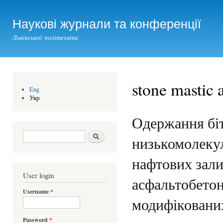
Ski
mai
Наукові журнали та конференції
con
Львівської політехніки
stone mastic 
Eng
Укр
Одержання бі
Search form
Шукати
низькомолеку
нафтових зали
User login
асфальтобетон
Username
*
модифіковани
Password
*