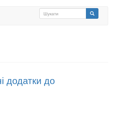
Search
form
Шукати
і додатки до