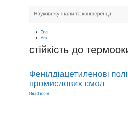
Skip
Наукові журнали та конференції
to
main
content
Eng
Укр
стійкість до термоо
Фенілдіацетиленові полі
промислових смол
Read more
about
Фенілдіацетиленові
полімери
–
функційні
термостабільні
додатки