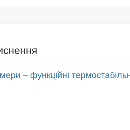
киснення
мери – функційні термостабільн