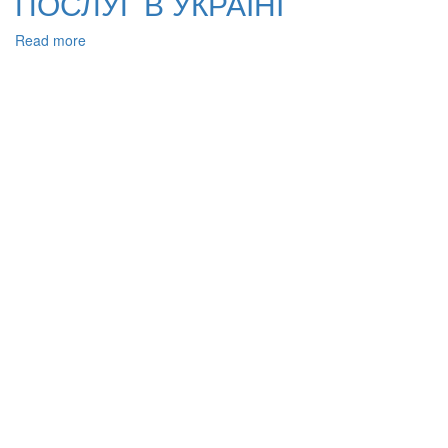
ПОСЛУГ В УКРАЇНІ
Read more
about
ОРГАНІЗАЦІЙНО-
ПРАВОВІ
АСПЕКТИ
ФУНКЦІОНУВАННЯ
СИСТЕМИ
ЕЛЕКТРОННИХ
АДМІНІСТРАТИВНИХ
ПОСЛУГ
В
УКРАЇНІ