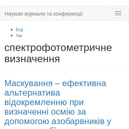
Skip
Наукові журнали та конференції
Toggl
to
naviga
main
content
Eng
Укр
спектрофотометричне
визначення
Маскування – ефективна
альтернатива
відокремленню при
визначенні осмію за
допомогою азобарвників у