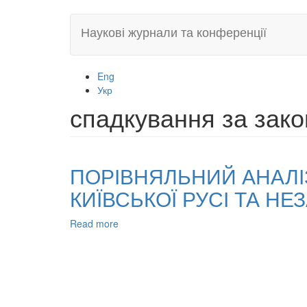
Skip
Наукові журнали та конференції
to
main
content
Eng
Укр
спадкування за зако
ПОРІВНЯЛЬНИЙ АНАЛІ
КИЇВСЬКОЇ РУСІ ТА НЕ
Read more
about
ПОРІВНЯЛЬНИЙ
АНАЛІЗ
ІНСТИТУТУ
СПАДКУВАННЯ
ЗА
ЗАКОНОДАВСТВОМ