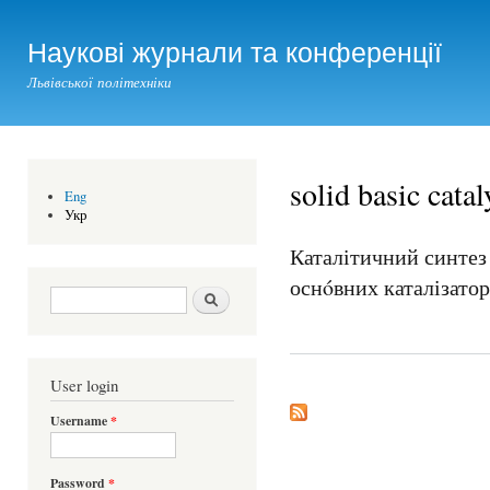
Ski
mai
Наукові журнали та конференції
con
Львівської політехніки
solid basic catal
Eng
Укр
Каталітичний синтез
оснóвних каталізато
Search form
Шукати
User login
Username
*
Password
*