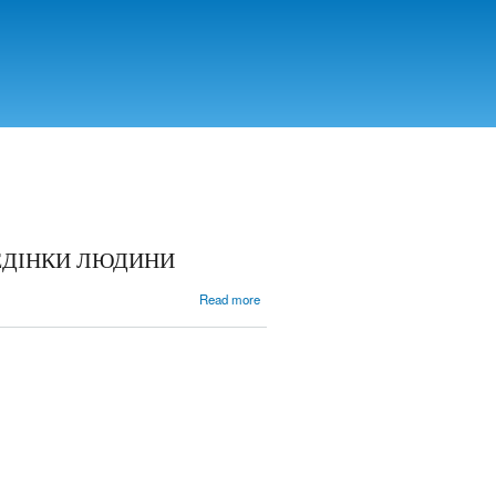
ВЕДІНКИ ЛЮДИНИ
about
Read more
АНАЛІЗ
ОСНОВНИХ
КОНЦЕПЦІЙ
ЕСЕНЦІЇ
ПОВЕДІНКИ
ЛЮДИНИ