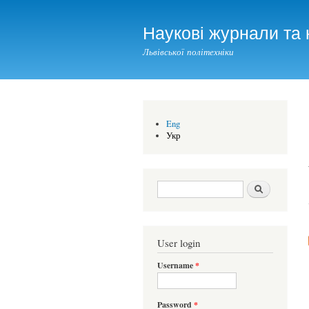
Наукові журнали та 
Львівської політехніки
Eng
Укр
Search form
Шукати
User login
Username
*
Password
*