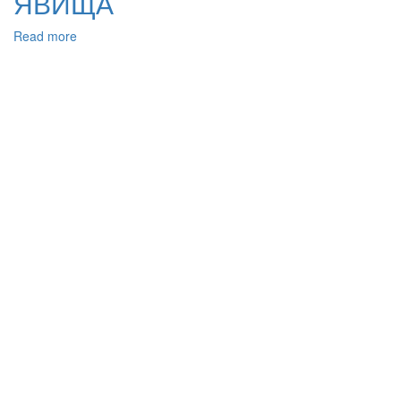
ЯВИЩА
Read more
about
НАУКОЗНАВЧА
ІНТЕРПРЕТАЦІЯ
ТЕРОРИЗМУ
ЯК
ДЕСТРУКТИВНОГО
СИСТЕМНО-
СОЦІАЛЬНОГО
ЯВИЩА