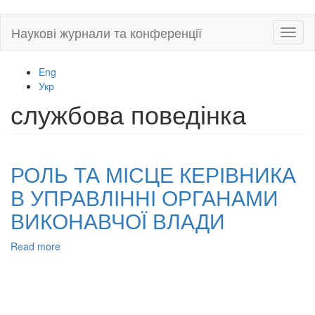
Skip
Наукові журнали та конференції
Toggl
to
naviga
main
content
Eng
Укр
службова поведінка
РОЛЬ ТА МІСЦЕ КЕРІВНИКА
В УПРАВЛІННІ ОРГАНАМИ
ВИКОНАВЧОЇ ВЛАДИ
Read more
about
РОЛЬ
ТА
МІСЦЕ
КЕРІВНИКА