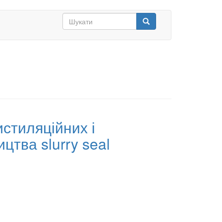
Search
form
Шукати
истиляційних і
тва slurry seal