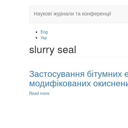
Skip
Наукові журнали та конференції
to
main
content
Eng
Укр
slurry seal
Застосування бітумних е
модифікованих окиснених
Read more
about
Застосування
бітумних
емульсій
на
основі
окиснених,