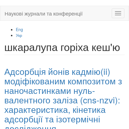
Skip
Наукові журнали та конференції
Toggl
to
naviga
main
content
Eng
Укр
шкаралупа горіха кеш'ю
Адсорбція йонів кадмію(ii)
модіфікованим композитом з
наночастинками нуль-
валентного заліза (cns-nzvi):
характеристика, кінетика
адсорбції та ізотермічні
дослідження