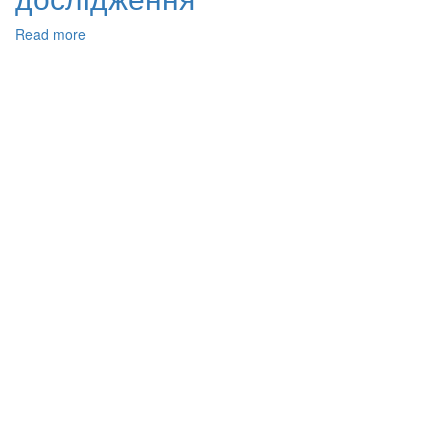
Read more
about
Адсорбція
йонів
кадмію(ii)
модіфікованим
композитом
з
наночастинками
нуль-
валентного
заліза
(cns-
nzvi):
характеристика,
кінетика
адсорбції
та
ізотермічні
дослідження