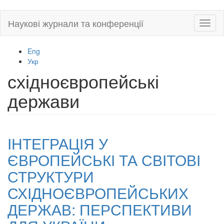
Skip
Наукові журнали та конференції
Toggl
to
naviga
main
content
Eng
Укр
східноєвропейські
держави
ІНТЕГРАЦІЯ У
ЄВРОПЕЙСЬКІ ТА СВІТОВІ
СТРУКТУРИ
СХІДНОЄВРОПЕЙСЬКИХ
ДЕРЖАВ: ПЕРСПЕКТИВИ