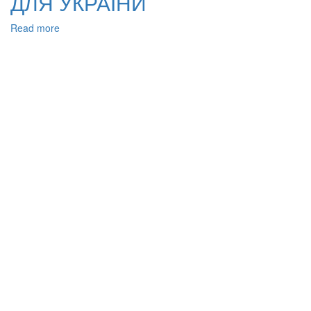
ДЛЯ УКРАЇНИ
Read more
about
ІНТЕГРАЦІЯ
У
ЄВРОПЕЙСЬКІ
ТА
СВІТОВІ
СТРУКТУРИ
СХІДНОЄВРОПЕЙСЬКИХ
ДЕРЖАВ:
ПЕРСПЕКТИВИ
ДЛЯ
УКРАЇНИ