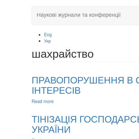
Skip
Наукові журнали та конференції
to
main
content
Eng
Укр
шахрайство
ПРАВОПОРУШЕННЯ В С
ІНТЕРЕСІВ
Read more
about
ПРАВОПОРУШЕННЯ
В
ТІНІЗАЦІЯ ГОСПОДАРС
СФЕРІ
УКРАЇНИ
ЕКОНОМІКИ
–
КОНФЛІКТ