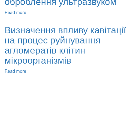
оброблення ультразвуком
Read more
about
Встановлення
закономірностей
Визначення впливу кавітації
зміни
на процес руйнування
концентрацій
мікроорганізмів
агломератів клітин
та
водорозчинних
мікроорганізмів
сполук
у
Read more
about
забрудненій
Визначення
воді
впливу
після
кавітації
оброблення
на
ультразвуком
процес
руйнування
агломератів
клітин
мікроорганізмів