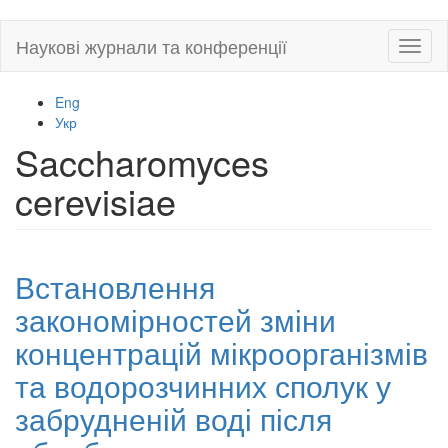
Skip
Наукові журнали та конференції
Toggl
to
naviga
main
content
Eng
Укр
Saccharomyces
cerevisiae
Встановлення
закономірностей зміни
концентрацій мікроорганізмів
та водорозчинних сполук у
забрудненій воді після