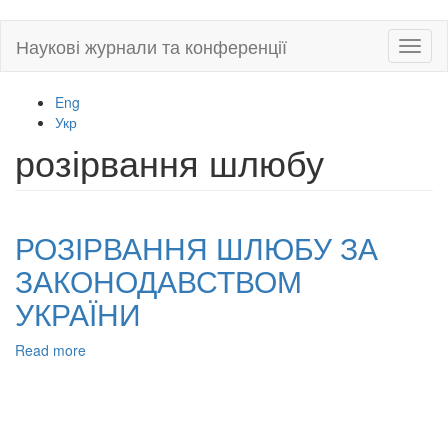
Skip
Наукові журнали та конференції
Toggl
to
naviga
main
content
Eng
Укр
розірвання шлюбу
РОЗІРВАННЯ ШЛЮБУ ЗА
ЗАКОНОДАВСТВОМ
УКРАЇНИ
Read more
about
РОЗІРВАННЯ
ШЛЮБУ
ЗА
ЗАКОНОДАВСТВОМ