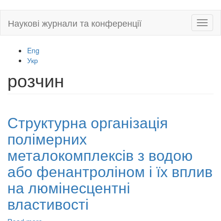
Skip
Наукові журнали та конференції
Toggl
to
naviga
main
content
Eng
Укр
розчин
Структурна організація
полімерних
металокомплексів з водою
або фенантроліном і їх вплив
на люмінесцентні
властивості