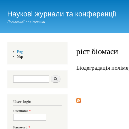
Ski
mai
Наукові журнали та конференції
con
Львівської політехніки
ріст біомаси
Eng
Укр
Біодеградація поліме
Search form
Шукати
User login
Username
*
Password
*