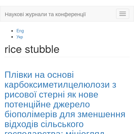
Skip
Наукові журнали та конференції
Toggl
to
naviga
main
content
Eng
Укр
rice stubble
Плівки на основі
карбоксиметилцелюлози з
рисової стерні як нове
потенційне джерело
біополімерів для зменшення
відходів сільського
господарства: мініогляд