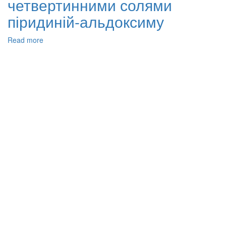
четвертинними солями
піридиній-альдоксиму
Read more
about
Синтез
і
дослідження
реактивації
фосфорильованої
холінестерази
четвертинними
солями
піридиній-
альдоксиму