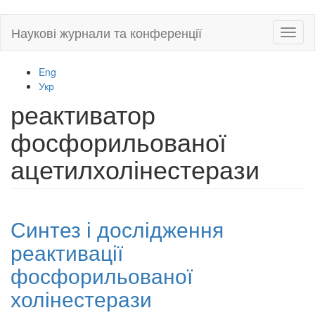
Skip
Наукові журнали та конференції
Toggl
to
naviga
main
content
Eng
Укр
реактиватор
фосфорильованої
ацетилхолінестерази
Синтез і дослідження
реактивації
фосфорильованої
холінестерази