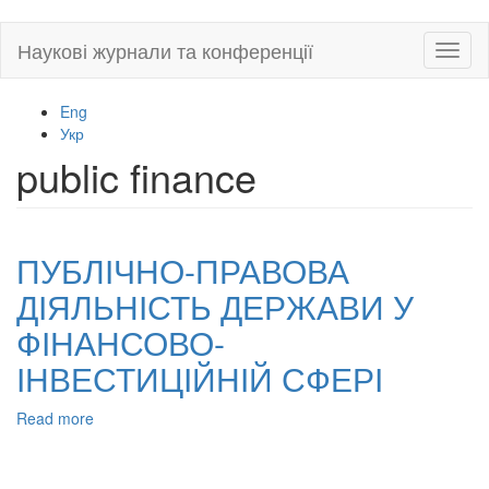
Skip
Наукові журнали та конференції
Toggl
to
naviga
main
content
Eng
Укр
public finance
ПУБЛІЧНО-ПРАВОВА
ДІЯЛЬНІСТЬ ДЕРЖАВИ У
ФІНАНСОВО-
ІНВЕСТИЦІЙНІЙ СФЕРІ
Read more
about
ПУБЛІЧНО-
ПРАВОВА
ДІЯЛЬНІСТЬ