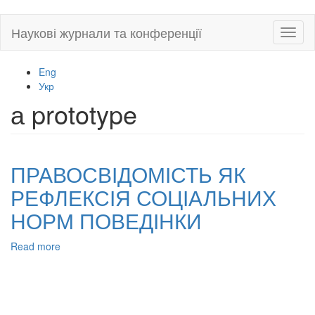
Skip
Наукові журнали та конференції
Toggl
to
naviga
main
content
Eng
Укр
а prototype
ПРАВОСВІДОМІСТЬ ЯК
РЕФЛЕКСІЯ СОЦІАЛЬНИХ
НОРМ ПОВЕДІНКИ
Read more
about
ПРАВОСВІДОМІСТЬ
ЯК
РЕФЛЕКСІЯ
СОЦІАЛЬНИХ