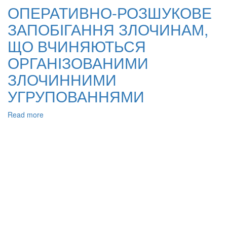
РОЗШУКОВЕ
ОПЕРАТИВНО-РОЗШУКОВЕ
ЗАПОБІГАННЯ
ЗАПОБІГАННЯ ЗЛОЧИНАМ,
ЗЛОЧИНАМ,
ЩО
ЩО ВЧИНЯЮТЬСЯ
ВЧИНЯЮТЬСЯ
ОРГАНІЗОВАНИМИ
ОРГАНІЗОВАНИМИ
ЗЛОЧИННИМИ
ЗЛОЧИННИМИ
ГРУПАМИ
УГРУПОВАННЯМИ
Read more
about
ОПЕРАТИВНО-
РОЗШУКОВЕ
ЗАПОБІГАННЯ
ЗЛОЧИНАМ,
ЩО
ВЧИНЯЮТЬСЯ
ОРГАНІЗОВАНИМИ
ЗЛОЧИННИМИ
УГРУПОВАННЯМИ