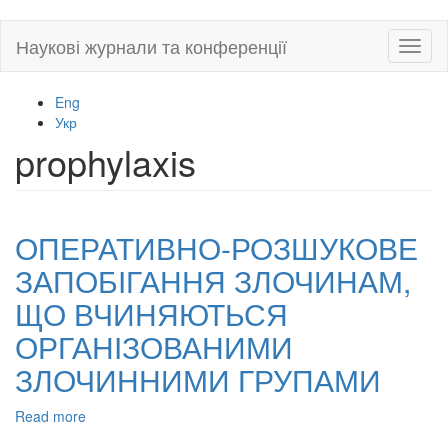
Skip
Наукові журнали та конференції
Toggl
to
naviga
main
content
Eng
Укр
prophylaxis
ОПЕРАТИВНО-РОЗШУКОВЕ
ЗАПОБІГАННЯ ЗЛОЧИНАМ,
ЩО ВЧИНЯЮТЬСЯ
ОРГАНІЗОВАНИМИ
ЗЛОЧИННИМИ ГРУПАМИ
Read more
about
ОПЕРАТИВНО-