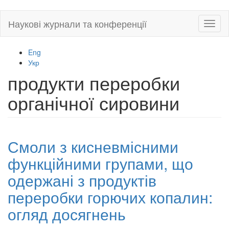
Skip
Наукові журнали та конференції
Toggl
to
naviga
main
content
Eng
Укр
продукти переробки
органічної сировини
Смоли з кисневмісними
функційними групами, що
одержані з продуктів
переробки горючих копалин:
огляд досягнень