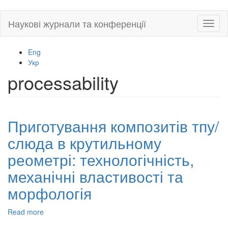
Skip
Наукові журнали та конференції
Toggl
to
naviga
main
content
Eng
Укр
processability
Приготування композитів тпу/
слюда в крутильному
реометрі: технологічність,
механічні властивості та
морфологія
Read more
about
Приготування