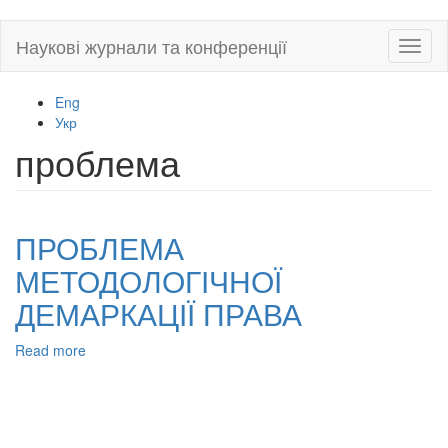
Skip
Наукові журнали та конференції
Toggl
to
naviga
main
content
Eng
Укр
проблема
ПРОБЛЕМА
МЕТОДОЛОГІЧНОЇ
ДЕМАРКАЦІЇ ПРАВА
Read more
about
ПРОБЛЕМА
МЕТОДОЛОГІЧНОЇ
ДЕМАРКАЦІЇ
ПРАВА