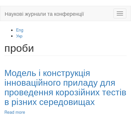
Skip
Наукові журнали та конференції
Toggl
to
naviga
main
content
Eng
Укр
проби
Модель і конструкція
інноваційного приладу для
проведення корозійних тестів
в різних середовищах
Read more
about
Модель
і
конструкція