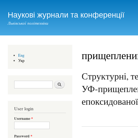
Ski
mai
Наукові журнали та конференції
con
Львівської політехніки
прищеплени
Eng
Укр
Структурні, т
Search form
Шукати
УФ-прищеплено
епоксидованої 
User login
Username
*
Password
*