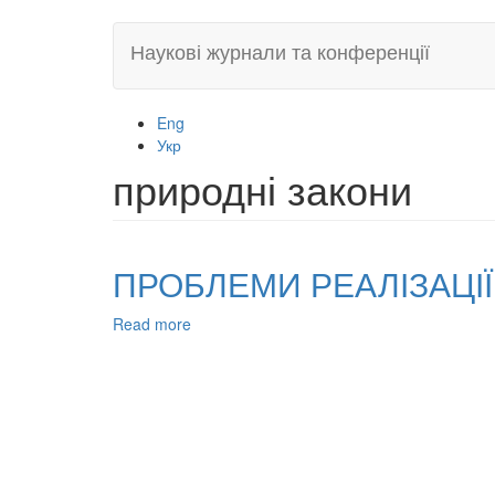
Skip
Наукові журнали та конференції
to
main
content
Eng
Укр
природні закони
ПРОБЛЕМИ РЕАЛІЗАЦІ
Read more
about
ПРОБЛЕМИ
РЕАЛІЗАЦІЇ
ОНТОЛОГІЧНО-
ПРАВОВИХ
ДОГМАТІВ