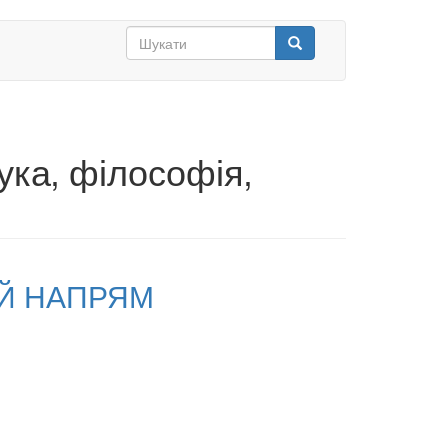
Search
form
Шукати
ука‚ філософія‚
ИЙ НАПРЯМ