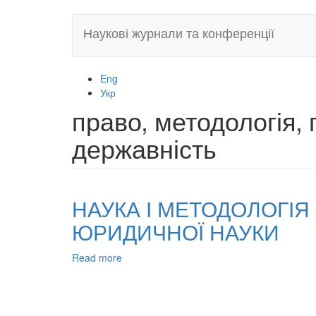
Skip
Наукові журнали та конференції
to
main
content
Eng
Укр
право‚ методологія‚
державність
НАУКА І МЕТОДОЛОГІ
ЮРИДИЧНОЇ НАУКИ
Read more
about
НАУКА
І
МЕТОДОЛОГІЯ
ЯК