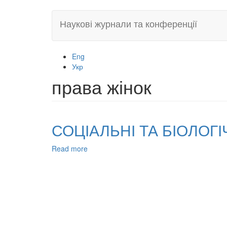
Skip
Наукові журнали та конференції
to
main
content
Eng
Укр
права жінок
СОЦІАЛЬНІ ТА БІОЛОГ
Read more
about
СОЦІАЛЬНІ
ТА
БІОЛОГІЧНІ
ОСНОВИ
ПРАВОВОГО
СТАТУСУ
ЖІНОК