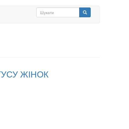
Search
form
Шукати
ТУСУ ЖІНОК