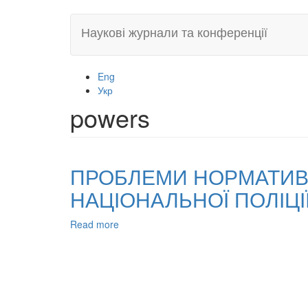
Skip
Наукові журнали та конференції
to
main
content
Eng
Укр
powers
ПРОБЛЕМИ НОРМАТИВ
НАЦІОНАЛЬНОЇ ПОЛІЦІ
Read more
about
ПРОБЛЕМИ
НОРМАТИВНО-
ПРАВОВОГО
РЕГУЛЮВАННЯ
ДІЯЛЬНОСТІ
НАЦІОНАЛЬНОЇ