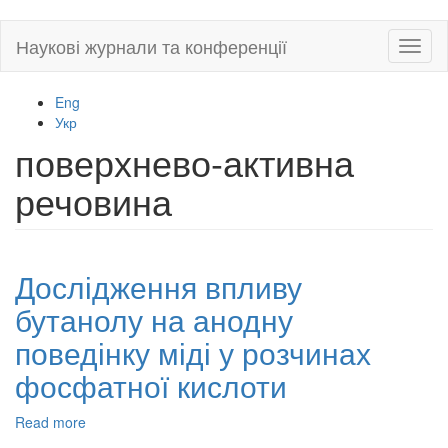
Skip
Наукові журнали та конференції
Toggl
to
naviga
main
content
Eng
Укр
поверхнево-активна
речовина
Дослідження впливу
бутанолу на анодну
поведінку міді у розчинах
фосфатної кислоти
Read more
about
Дослідження