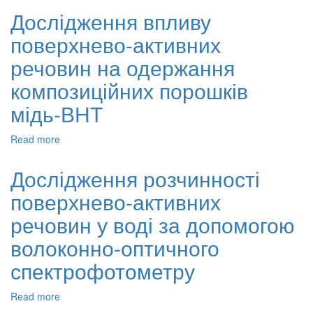
впливу
Дослідження впливу
бутанолу
поверхнево-активних
на
анодну
речовин на одержання
поведінку
міді
композиційних порошків
у
мідь-ВНТ
розчинах
фосфатної
кислоти
Read more
about
Дослідження
впливу
Дослідження розчинності
поверхнево-
поверхнево-активних
активних
речовин
речовин у воді за допомогою
на
одержання
волоконно-оптичного
композиційних
спектрофотометру
порошків
мідь-
ВНТ
Read more
about
Дослідження