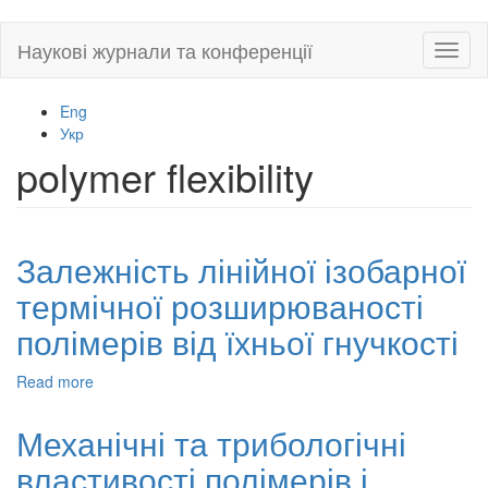
Skip
Наукові журнали та конференції
Toggl
to
naviga
main
content
Eng
Укр
polymer flexibility
Залежність лінійної ізобарної
термічної розширюваності
полімерів від їхньої гнучкості
Read more
about
Залежність
лінійної
Механічні та трибологічні
ізобарної
властивості полімерів і
термічної