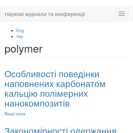
Skip
Наукові журнали та конференції
Toggl
to
naviga
main
content
Eng
Укр
polymer
Особливості поведінки
наповнених карбонатом
кальцію полімерних
нанокомпозитів
Read more
about
Особливості
поведінки
Закономірності одержання
наповнених