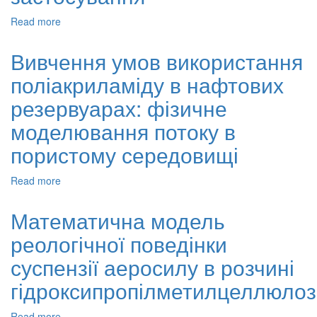
клітин
Read more
about
мікроорганізмів
Огляд:
синтетичні
Вивчення умов використання
полімерні
поліакриламіду в нафтових
гідрогелі
для
резервуарах: фізичне
біомедичного
застосування
моделювання потоку в
пористому середовищі
Read more
about
Вивчення
умов
Математична модель
використання
реологічної поведінки
поліакриламіду
в
суспензії аеросилу в розчині
нафтових
резервуарах:
гідроксипропілметилцеллюлоз
фізичне
моделювання
Read more
about