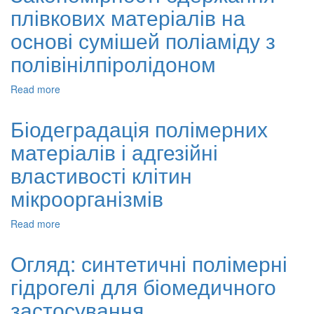
плівкових матеріалів на
карбонатом
кальцію
основі сумішей поліаміду з
полімерних
нанокомпозитів
полівінілпіролідоном
Read more
about
Закономірності
одержання
Біодеградація полімерних
плівкових
матеріалів і адгезійні
матеріалів
на
властивості клітин
основі
сумішей
мікроорганізмів
поліаміду
з
Read more
about
полівінілпіролідоном
Біодеградація
полімерних
Огляд: синтетичні полімерні
матеріалів
гідрогелі для біомедичного
і
адгезійні
застосування
властивості