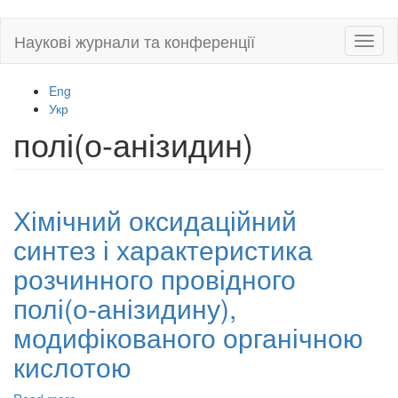
Skip
Наукові журнали та конференції
Toggl
to
naviga
main
content
Eng
Укр
полі(о-анізидин)
Хімічний оксидаційний
синтез і характеристика
розчинного провідного
полі(о-анізидину),
модифікованого органічною
кислотою