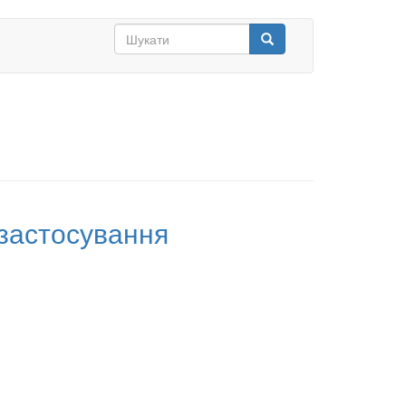
Search
form
Шукати
 застосування