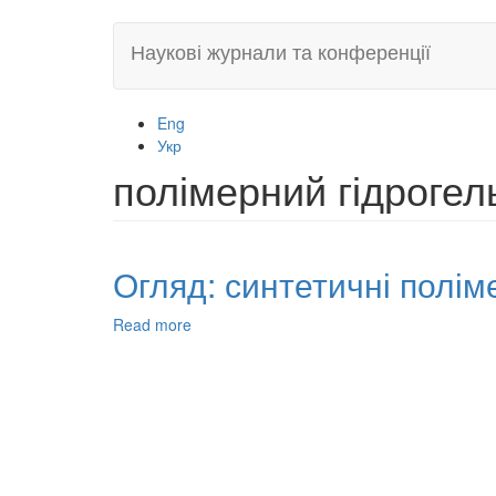
Skip
Наукові журнали та конференції
to
main
content
Eng
Укр
полімерний гідрогел
Огляд: синтетичні полім
Read more
about
Огляд:
синтетичні
полімерні
гідрогелі
для
біомедичного
застосування