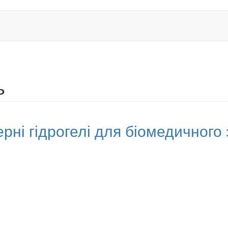
ь
ерні гідрогелі для біомедичного