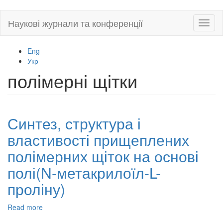
Skip
Наукові журнали та конференції
Toggl
to
naviga
main
content
Eng
Укр
полімерні щітки
Синтез, структура і
властивості прищеплених
полімерних щіток на основі
полі(N-метакрилоїл-L-
проліну)
Read more
about
Синтез,