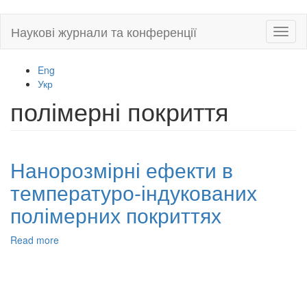
Skip
Наукові журнали та конференції
Toggl
to
naviga
main
content
Eng
Укр
полімерні покриття
Нанорозмірні ефекти в
температуро-індукованих
полімерних покриттях
Read more
about
Нанорозмірні
ефекти
в
температуро-